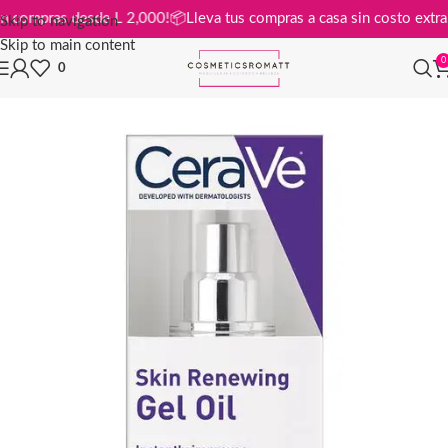
tis en compras desde L 2,000!
📦
Lleva tus compras a casa sin costo ex
Skip to navigation
Skip to main content
0
0