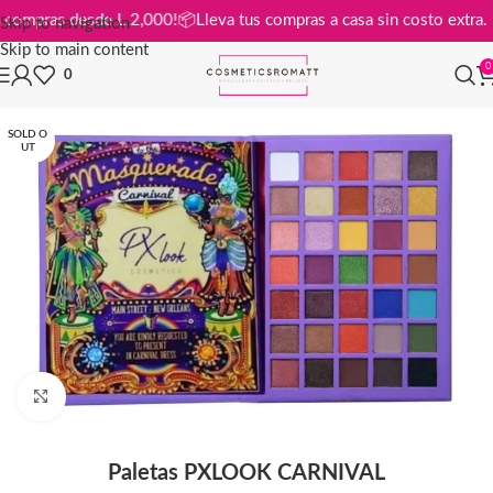
is en compras desde L 2,000!
📦
Lleva tus compras a casa sin costo ext
Skip to navigation
Skip to main content
0
0
SOLD O
UT
Click to enlarge
Paletas PXLOOK CARNIVAL