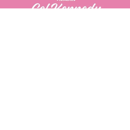
PÁGINAS DE
💄 Crear tu perfil, recibe un 10%
INTERÉS
de descuento en tu primera
compra.
POLÍTICA DE PRIVACIDAD
Es fácil, es rápido, es solo
POLÍTICA DE ENVIOS
para tí
TÉRMINOS Y CONDICIONES
✨
Recibe descuentos
exclusivos y sigue tus pedidos
CONTÁCTANOS
fácilmente.
WhatsApp
CREAR PERFIL