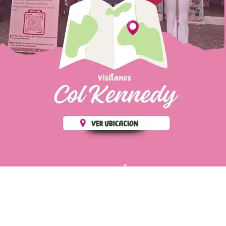
PÁGINAS DE
💄 Crear tu perfil, recibe un 10%
INTERÉS
de descuento en tu primera
compra.
POLÍTICA DE PRIVACIDAD
Es fácil, es rápido, es solo
POLÍTICA DE ENVIOS