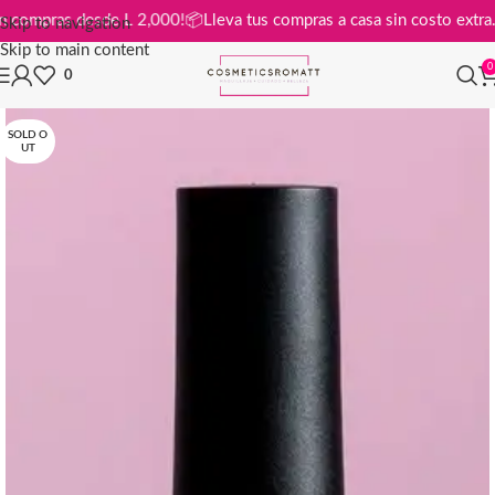
is en compras desde L 2,000!
📦
Lleva tus compras a casa sin costo ex
Skip to navigation
Skip to main content
0
0
SOLD O
UT