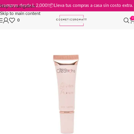
is en compras desde L 2,000!
📦
Lleva tus compras a casa sin costo ext
Skip to navigation
Skip to main content
0
0