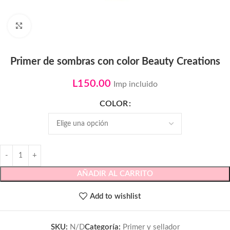
Click to enlarge
Primer de sombras con color Beauty Creations
L
150.00
Imp incluido
COLOR
AÑADIR AL CARRITO
Add to wishlist
SKU:
N/D
Categoría:
Primer y sellador