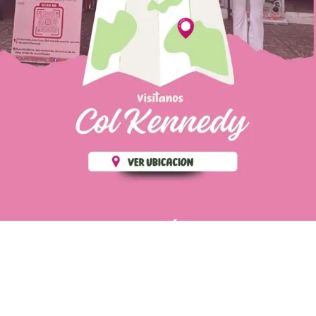
PÁGINAS DE
💄 Crear tu perfil, recibe un 10%
INTERÉS
de descuento en tu primera
compra.
POLÍTICA DE PRIVACIDAD
Es fácil, es rápido, es solo
POLÍTICA DE ENVIOS
para tí