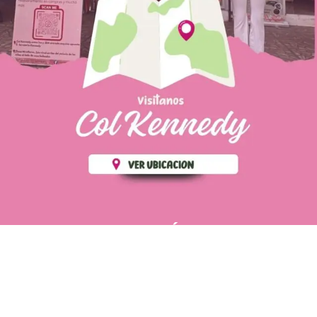
PÁGINAS DE
💄 Crear tu perfil, recibe un 10%
INTERÉS
de descuento en tu primera
compra.
POLÍTICA DE PRIVACIDAD
Es fácil, es rápido, es solo
POLÍTICA DE ENVIOS
para tí