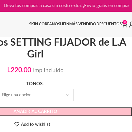
Lleva tus compras a casa sin costo extra. ¡Envío gratis en 
0
SKIN COREANO
SHEIN
MÁS VENDIDO
DESCUENTOS
tos SETTING FIJADOR de L.A
Girl
L
220.00
Imp incluido
TONOS
AÑADIR AL CARRITO
Add to wishlist