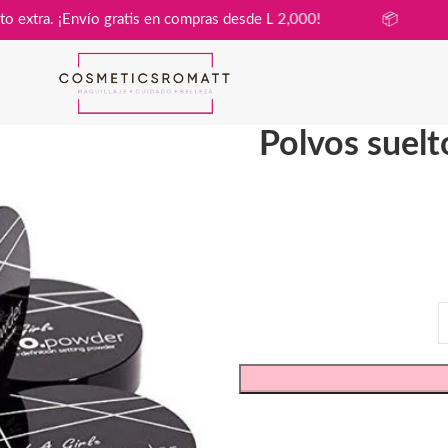
sin costo extra. ¡Envío gratis en compras desde L 2,000!
📦
Polvos suel