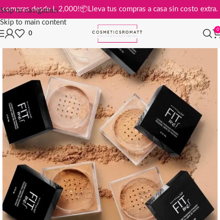
tis en compras desde L 2,000!
📦
Lleva tus compras a casa sin costo ex
Skip to navigation
Skip to main content
0
0