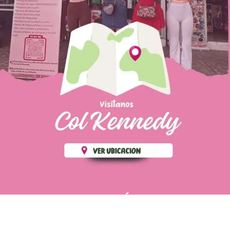
PÁGINAS DE
💄 Crear tu perfil, recibe un 10%
INTERÉS
de descuento en tu primera
compra.
POLÍTICA DE PRIVACIDAD