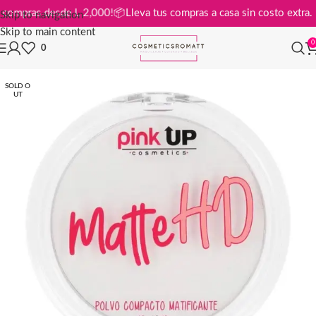
is en compras desde L 2,000!
📦
Lleva tus compras a casa sin costo ext
Skip to navigation
Skip to main content
0
0
SOLD O
UT