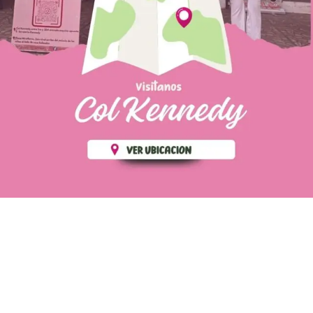
PÁGINAS DE
💄 Crear tu perfil, recibe un 10%
INTERÉS
de descuento en tu primera
compra.
POLÍTICA DE PRIVACIDAD
Es fácil, es rápido, es solo
POLÍTICA DE ENVIOS
para tí