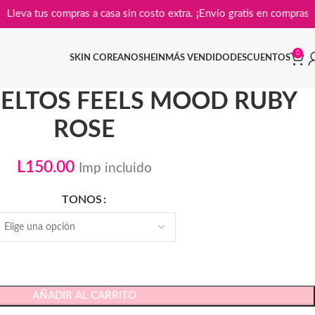
Lleva tus compras a casa sin costo extra. ¡Envío gratis en c
0
SKIN COREANO
SHEIN
MÁS VENDIDO
DESCUENTOS
ELTOS FEELS MOOD RUBY
ROSE
L
150.00
Imp incluido
TONOS
AÑADIR AL CARRITO