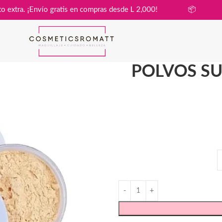
in costo extra. ¡Envío gratis en compras desde L 2,000!
📦
POLVOS SU