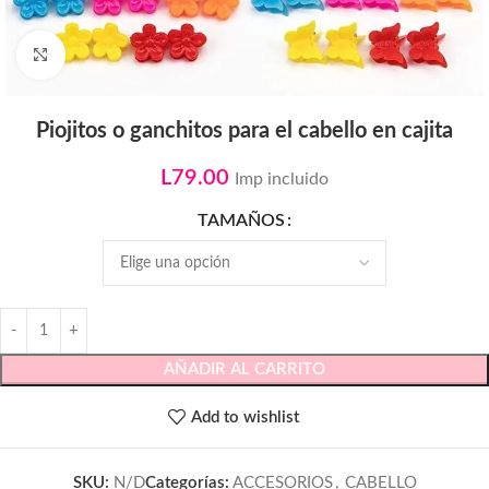
Click to enlarge
Piojitos o ganchitos para el cabello en cajita
L
79.00
Imp incluido
TAMAÑOS
AÑADIR AL CARRITO
Add to wishlist
SKU:
N/D
Categorías:
ACCESORIOS
,
CABELLO