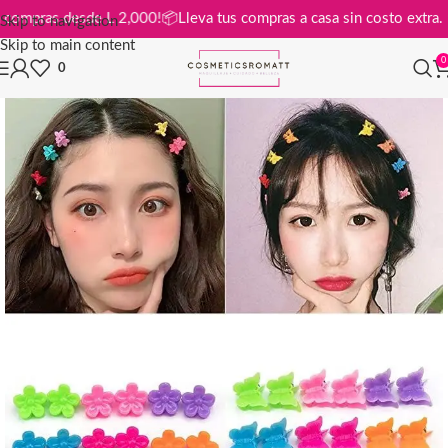
is en compras desde L 2,000!
📦
Lleva tus compras a casa sin costo ex
Skip to navigation
Skip to main content
0
0