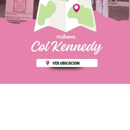
PÁGINAS DE
💄 Crear tu perfil, recibe un 10%
INTERÉS
de descuento en tu primera
compra.
POLÍTICA DE PRIVACIDAD
Es fácil, es rápido, es solo
POLÍTICA DE ENVIOS
para tí