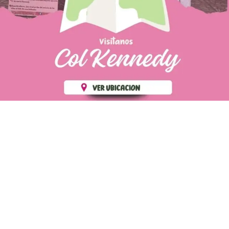
PÁGINAS DE
💄 Crear tu perfil, recibe un 10%
INTERÉS
de descuento en tu primera
compra.
POLÍTICA DE PRIVACIDAD
Es fácil, es rápido, es solo
POLÍTICA DE ENVIOS
para tí
TÉRMINOS Y CONDICIONES
✨
Recibe descuentos
exclusivos y sigue tus pedidos