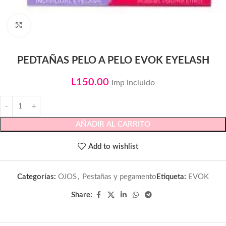
Click to enlarge
PEDTAÑAS PELO A PELO EVOK EYELASH
L
150.00
Imp incluido
AÑADIR AL CARRITO
Add to wishlist
Categorías:
OJOS
,
Pestañas y pegamento
Etiqueta:
EVOK
Share: