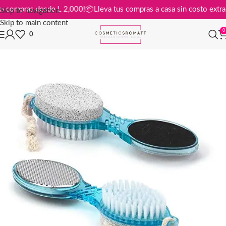
tis en compras desde L 2,000!
📦
Lleva tus compras a casa sin costo ex
Skip to navigation
Skip to main content
0
0