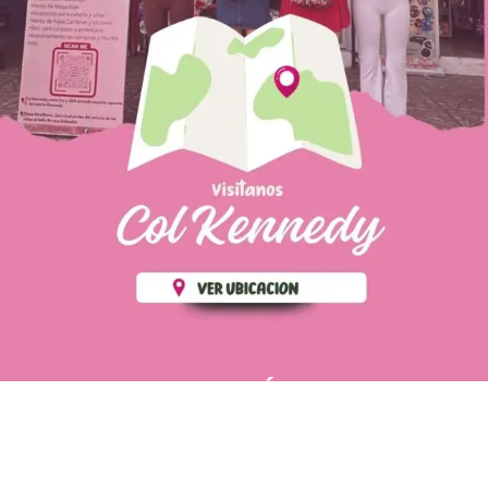
PÁGINAS DE
💄 Crear tu perfil, recibe un 10%
INTERÉS
de descuento en tu primera
compra.
POLÍTICA DE PRIVACIDAD
Es fácil, es rápido, es solo