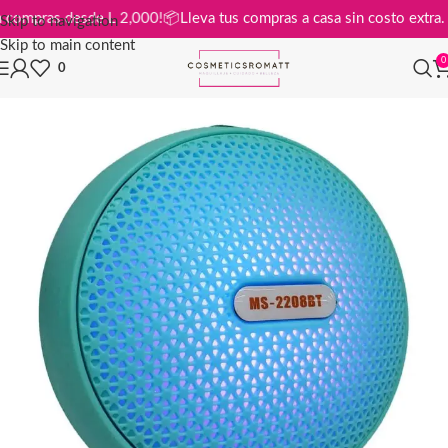
is en compras desde L 2,000!
📦
Lleva tus compras a casa sin costo ex
Skip to navigation
Skip to main content
0
0