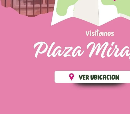
💄 Crear tu perfil, recibe un 10% de descuento en t
Es fácil, es rápido, es solo para