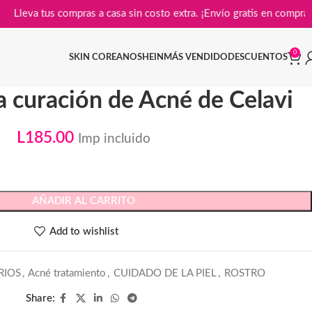

Lleva tus compras a casa sin costo extra. ¡Envío gratis en
0
SKIN COREANO
SHEIN
MÁS VENDIDO
DESCUENTOS
a curación de Acné de Celavi
L
185.00
Imp incluido
AÑADIR AL CARRITO
Add to wishlist
RIOS
,
Acné tratamiento
,
CUIDADO DE LA PIEL
,
ROSTRO
Share: