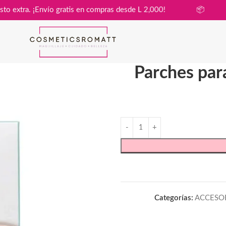
 sin costo extra. ¡Envío gratis en compras desde L 2,000!

Parches par
Categorías:
ACCESO