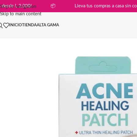
 compras desde L 2,000!
📦
Lleva tus compras a casa
Skip to navigation
Skip to main content
INICIO
TIENDA
ALTA GAMA