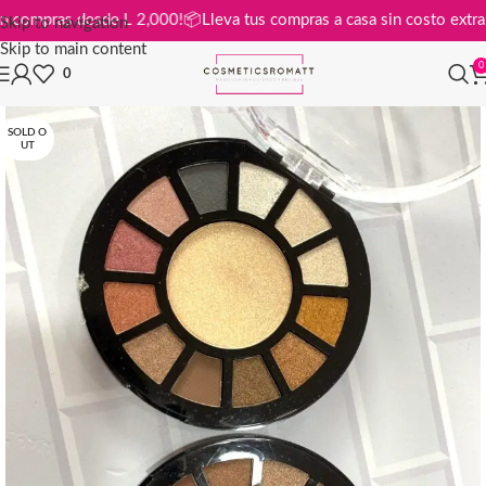
atis en compras desde L 2,000!
📦
Lleva tus compras a casa sin costo e
Skip to navigation
Skip to main content
0
0
SOLD O
UT