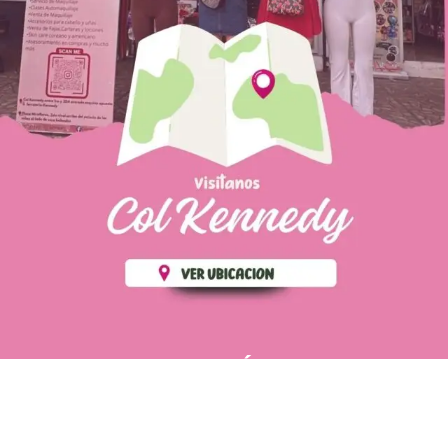
PÁGINAS DE
💄 Crear tu perfil, recibe un 10%
INTERÉS
de descuento en tu primera
compra.
POLÍTICA DE PRIVACIDAD