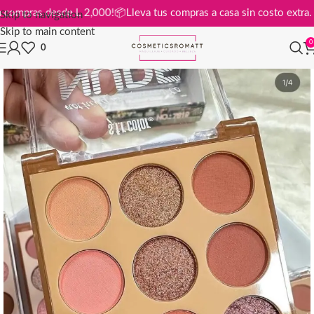
tis en compras desde L 2,000!
📦
Lleva tus compras a casa sin costo ex
Skip to navigation
Skip to main content
0
0