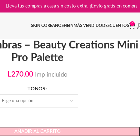

Lleva tus compras a casa sin costo extra. ¡Envío gratis en
0
SKIN COREANO
SHEIN
MÁS VENDIDO
DESCUENTOS
mbras – Beauty Creations Mini
Pro Palette
L
270.00
Imp incluido
TONOS
AÑADIR AL CARRITO