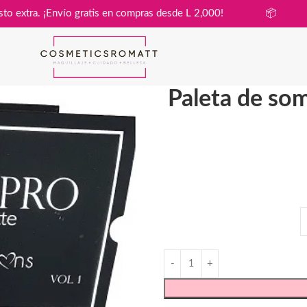
a sin costo extra. ¡Envío gratis en compras desde L 2,000!

Paleta de so