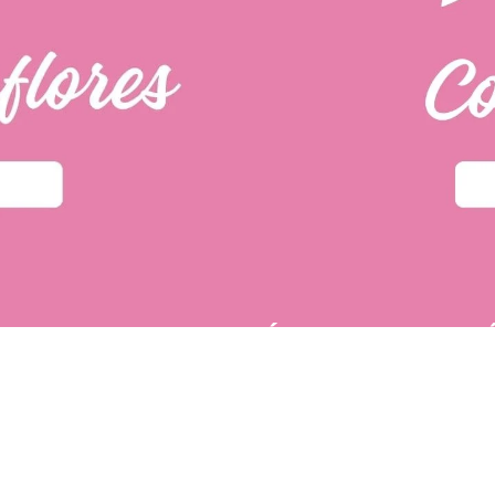
PÁGINAS DE INTER
u primera compra.
POLÍTICA DE PRIVACIDAD
 tí
dos fácilmente.