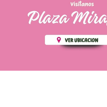
💄 Crear tu perfil, recibe un 10% de descuento en t
Es fácil, es rápido, es solo para
✨
Recibe descuentos exclusivos y sigue tus pedi
CREAR PERFIL