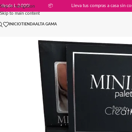
 compras desde L 2,000!
📦
Lleva tus compras a cas
Skip to navigation
Skip to main content
INICIO
TIENDA
ALTA GAMA