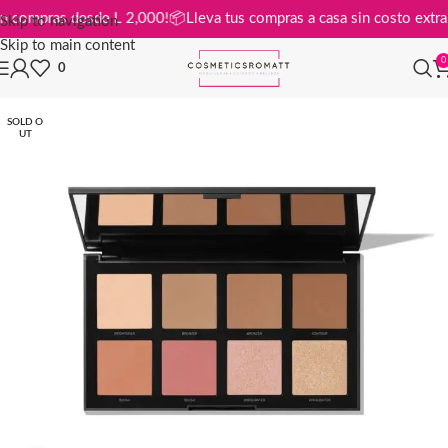
tis en compras desde L 2,000!
📦
Lleva tus compras a casa sin costo ex
Skip to navigation
Skip to main content
0
0
SOLD O
UT