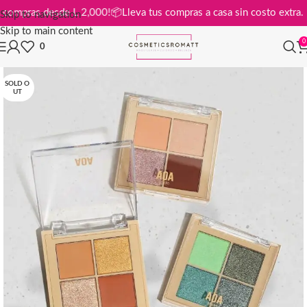
is en compras desde L 2,000!
📦
Lleva tus compras a casa sin costo ext
Skip to navigation
Skip to main content
0
0
SOLD O
UT