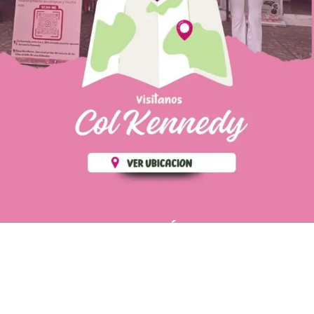
PÁGINAS DE
💄 Crear tu perfil, recibe un 10%
INTERÉS
de descuento en tu primera
compra.
POLÍTICA DE PRIVACIDAD
Es fácil, es rápido, es solo
POLÍTICA DE ENVIOS
para tí