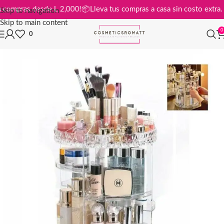
is en compras desde L 2,000!
📦
Lleva tus compras a casa sin costo ext
Skip to navigation
Skip to main content
0
0