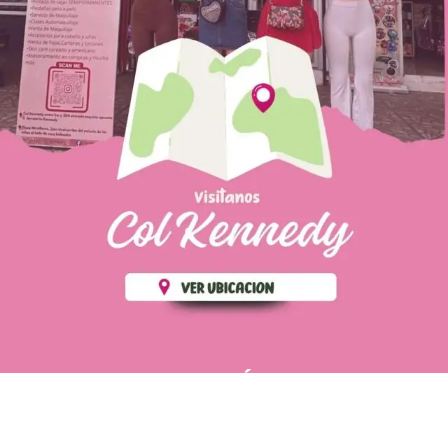
PÁGINAS DE
💄 Crear tu perfil, recibe un 10%
INTERÉS
de descuento en tu primera
compra.
POLÍTICA DE PRIVACIDAD