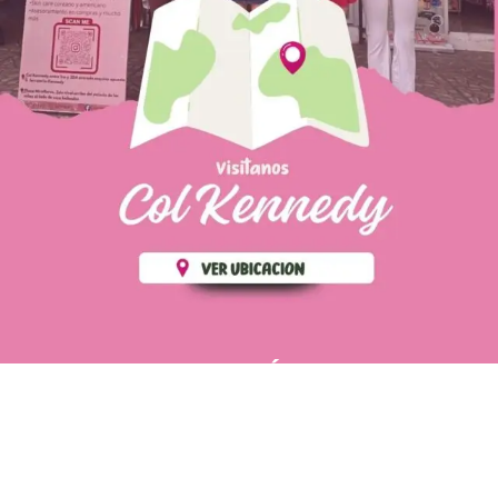
PÁGINAS DE
💄 Crear tu perfil, recibe un 10%
INTERÉS
de descuento en tu primera
compra.
POLÍTICA DE PRIVACIDAD
Es fácil, es rápido, es solo
POLÍTICA DE ENVIOS