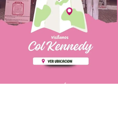
PÁGINAS DE
💄 Crear tu perfil, recibe un 10%
INTERÉS
de descuento en tu primera
compra.
POLÍTICA DE PRIVACIDAD
Es fácil, es rápido, es solo
POLÍTICA DE ENVIOS
para tí