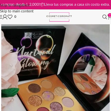
is en compras desde L 2,000!
📦
Lleva tus compras a casa sin costo ex
Skip to navigation
Skip to main content
0
0