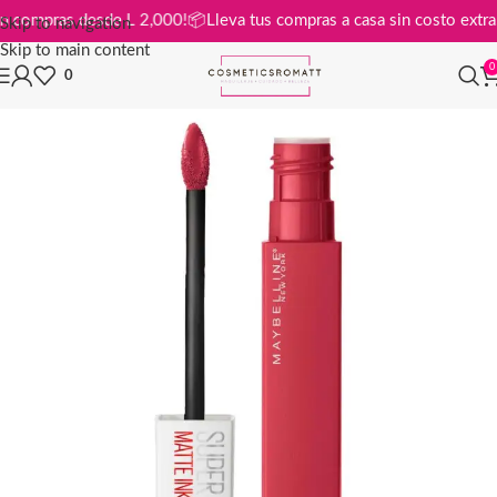
tis en compras desde L 2,000!
📦
Lleva tus compras a casa sin costo ex
Skip to navigation
Skip to main content
0
0