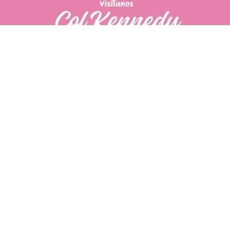
PÁGINAS DE
💄 Crear tu perfil, recibe un 10%
INTERÉS
de descuento en tu primera
compra.
POLÍTICA DE PRIVACIDAD
Es fácil, es rápido, es solo
POLÍTICA DE ENVIOS
para tí
TÉRMINOS Y CONDICIONES
✨
Recibe descuentos
exclusivos y sigue tus pedidos
CONTÁCTANOS
fácilmente.
WhatsApp
CREAR PERFIL