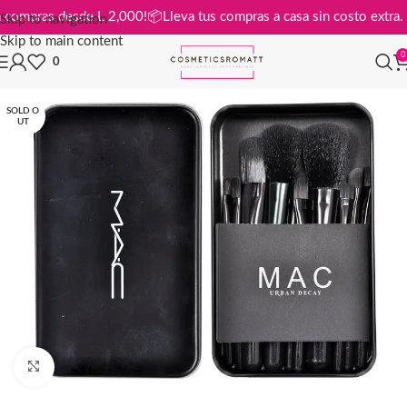
is en compras desde L 2,000!
📦
Lleva tus compras a casa sin costo ext
Skip to navigation
Skip to main content
0
0
SOLD O
UT
Click to enlarge