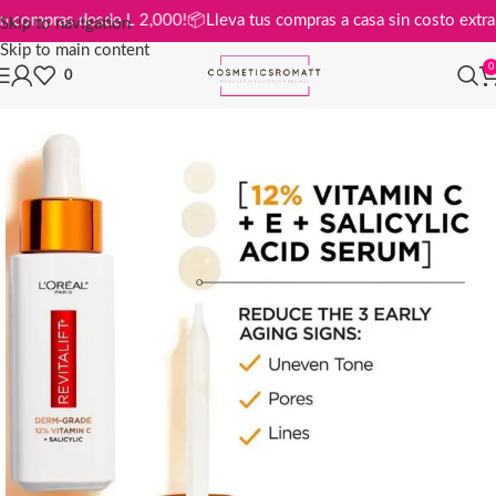
tis en compras desde L 2,000!
📦
Lleva tus compras a casa sin costo e
Skip to navigation
Skip to main content
0
0