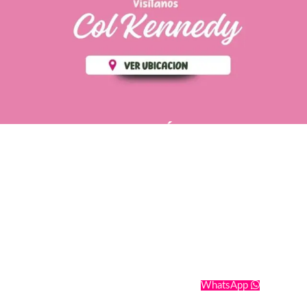
PÁGINAS DE
💄 Crear tu perfil, recibe un 10%
INTERÉS
de descuento en tu primera
compra.
POLÍTICA DE PRIVACIDAD
Es fácil, es rápido, es solo
POLÍTICA DE ENVIOS
para tí
TÉRMINOS Y CONDICIONES
✨
Recibe descuentos
exclusivos y sigue tus pedidos
CONTÁCTANOS
fácilmente.
WhatsApp
CREAR PERFIL