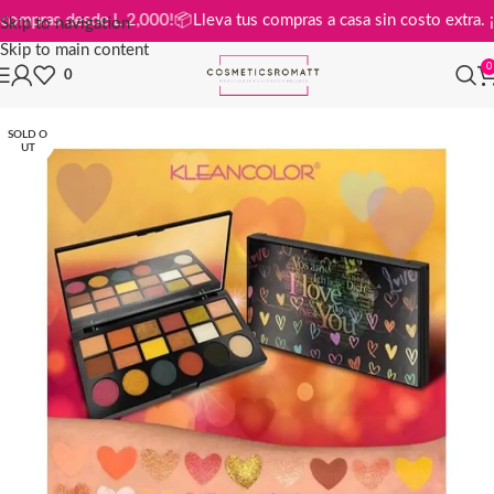
is en compras desde L 2,000!
📦
Lleva tus compras a casa sin costo ext
Skip to navigation
Skip to main content
0
0
SOLD O
UT