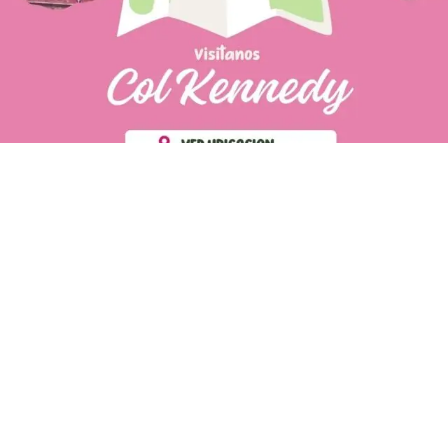
PÁGINAS DE
💄 Crear tu perfil, recibe un 10%
INTERÉS
de descuento en tu primera
compra.
POLÍTICA DE PRIVACIDAD
Es fácil, es rápido, es solo
POLÍTICA DE ENVIOS
para tí
TÉRMINOS Y CONDICIONES
✨
Recibe descuentos
exclusivos y sigue tus pedidos
CONTÁCTANOS
fácilmente.