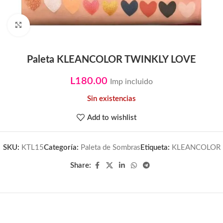
Click to enlarge
Paleta KLEANCOLOR TWINKLY LOVE
L
180.00
Imp incluido
Sin existencias
Add to wishlist
SKU:
KTL15
Categoría:
Paleta de Sombras
Etiqueta:
KLEANCOLOR
Share: