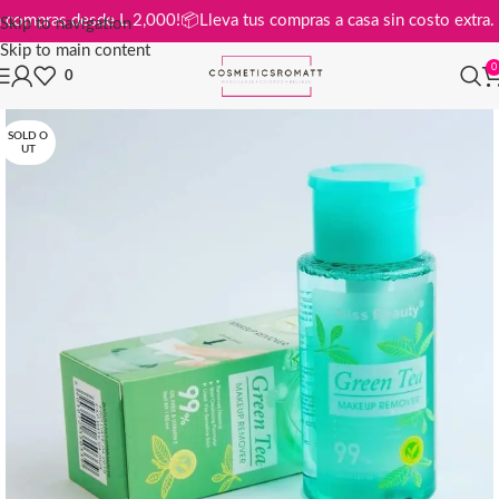
is en compras desde L 2,000!
📦
Lleva tus compras a casa sin costo ext
Skip to navigation
Skip to main content
0
0
SOLD O
UT