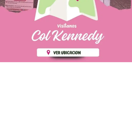
PÁGINAS DE
💄 Crear tu perfil, recibe un 10%
INTERÉS
de descuento en tu primera
compra.
POLÍTICA DE PRIVACIDAD
Es fácil, es rápido, es solo
POLÍTICA DE ENVIOS
para tí
TÉRMINOS Y CONDICIONES
✨
Recibe descuentos
exclusivos y sigue tus pedidos