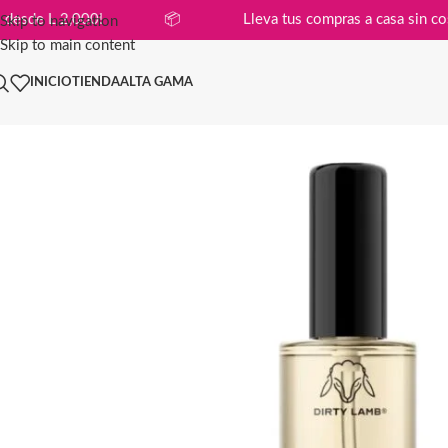
compras desde L 2,000!
📦
Lleva tus compras a casa
Skip to navigation
Skip to main content
INICIO
TIENDA
ALTA GAMA