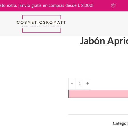
 sin costo extra. ¡Envío gratis en compras desde L 2,000!
📦
Jabón Apric
Categor