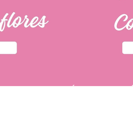
PÁGINAS DE INTER
u primera compra.
POLÍTICA DE PRIVACIDAD
 tí
dos fácilmente.