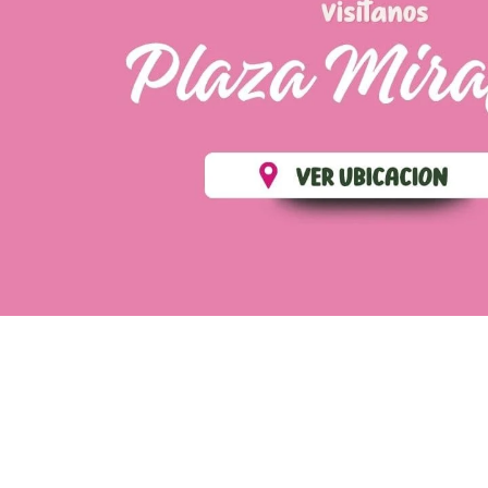
💄 Crear tu perfil, recibe un 10% de descuento en t
Es fácil, es rápido, es solo para
✨
Recibe descuentos exclusivos y sigue tus pedi
CREAR PERFIL