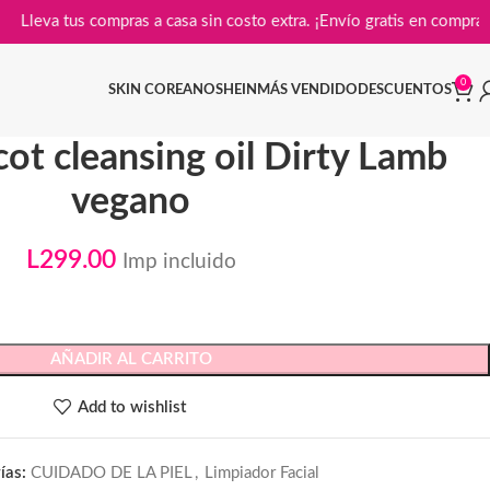
Lleva tus compras a casa sin costo extra. ¡Envío gratis en 
0
SKIN COREANO
SHEIN
MÁS VENDIDO
DESCUENTOS
ot cleansing oil Dirty Lamb
vegano
L
299.00
Imp incluido
AÑADIR AL CARRITO
Add to wishlist
ías:
CUIDADO DE LA PIEL
,
Limpiador Facial