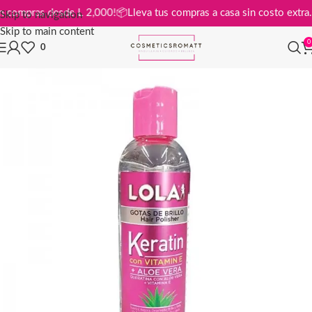
tis en compras desde L 2,000!
📦
Lleva tus compras a casa sin costo ex
Skip to navigation
Skip to main content
0
0