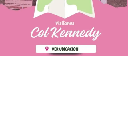
PÁGINAS DE
💄 Crear tu perfil, recibe un 10%
INTERÉS
de descuento en tu primera
compra.
POLÍTICA DE PRIVACIDAD
Es fácil, es rápido, es solo
POLÍTICA DE ENVIOS
para tí
TÉRMINOS Y CONDICIONES
✨
Recibe descuentos
exclusivos y sigue tus pedidos