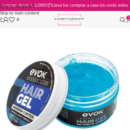
is en compras desde L 2,000!
📦
Lleva tus compras a casa sin costo ext
Skip to navigation
Skip to main content
0
0