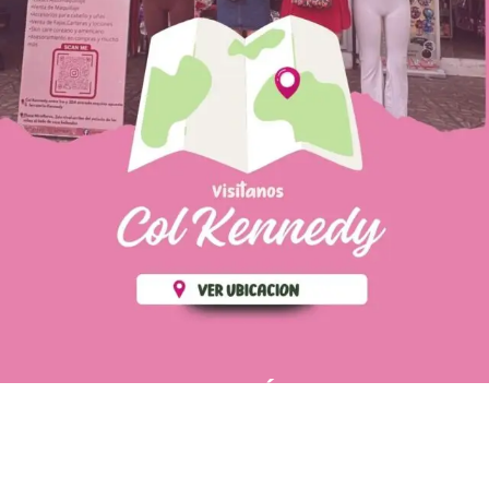
PÁGINAS DE
💄 Crear tu perfil, recibe un 10%
INTERÉS
de descuento en tu primera
compra.
POLÍTICA DE PRIVACIDAD