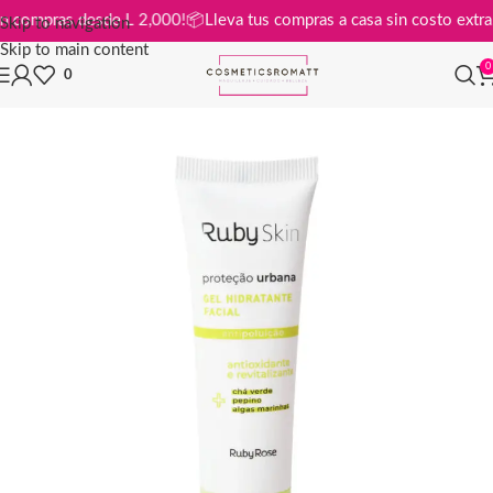
tis en compras desde L 2,000!
📦
Lleva tus compras a casa sin costo ex
Skip to navigation
Skip to main content
0
0