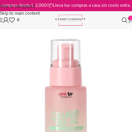
is en compras desde L 2,000!
📦
Lleva tus compras a casa sin costo ext
Skip to navigation
Skip to main content
0
0