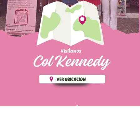
PÁGINAS DE
💄 Crear tu perfil, recibe un 10%
INTERÉS
de descuento en tu primera
compra.
POLÍTICA DE PRIVACIDAD
Es fácil, es rápido, es solo