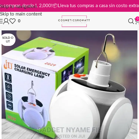
tis en compras desde L 2,000!
📦
Lleva tus compras a casa sin costo e
Skip to navigation
Skip to main content
0
0
SOLD O
UT