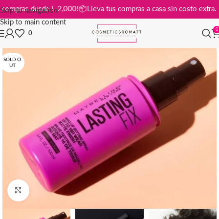
is en compras desde L 2,000!
📦
Lleva tus compras a casa sin costo ext
Skip to navigation
Skip to main content
0
0
SOLD O
UT
Click to enlarge