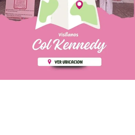
PÁGINAS DE
💄 Crear tu perfil, recibe un 10%
INTERÉS
de descuento en tu primera
compra.
POLÍTICA DE PRIVACIDAD
Es fácil, es rápido, es solo
POLÍTICA DE ENVIOS
para tí
TÉRMINOS Y CONDICIONES