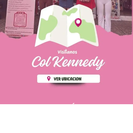
PÁGINAS DE
💄 Crear tu perfil, recibe un 10%
INTERÉS
de descuento en tu primera
compra.
POLÍTICA DE PRIVACIDAD