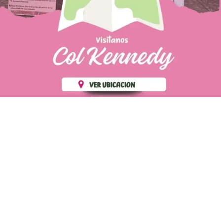
PÁGINAS DE
💄 Crear tu perfil, recibe un 10%
INTERÉS
de descuento en tu primera
compra.
POLÍTICA DE PRIVACIDAD
Es fácil, es rápido, es solo
POLÍTICA DE ENVIOS
para tí
TÉRMINOS Y CONDICIONES
✨
Recibe descuentos
exclusivos y sigue tus pedidos