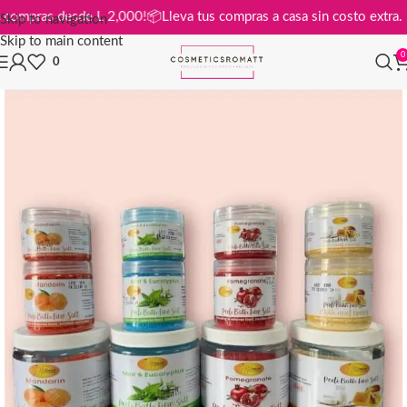
is en compras desde L 2,000!
📦
Lleva tus compras a casa sin costo ex
Skip to navigation
Skip to main content
0
0