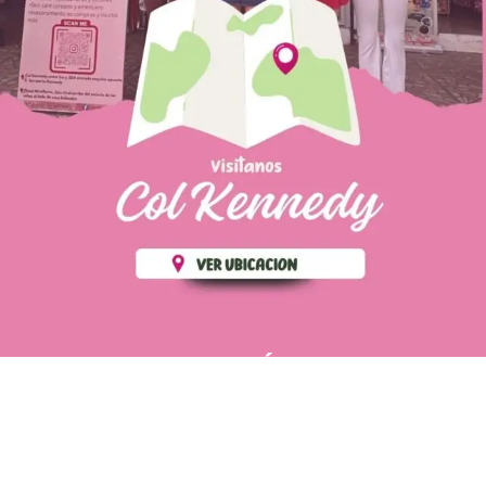
PÁGINAS DE
💄 Crear tu perfil, recibe un 10%
INTERÉS
de descuento en tu primera
compra.
POLÍTICA DE PRIVACIDAD
Es fácil, es rápido, es solo
POLÍTICA DE ENVIOS