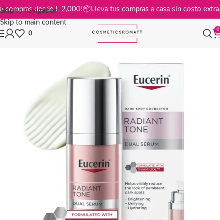
tis en compras desde L 2,000!
📦
Lleva tus compras a casa sin costo ex
Skip to navigation
Skip to main content
0
0