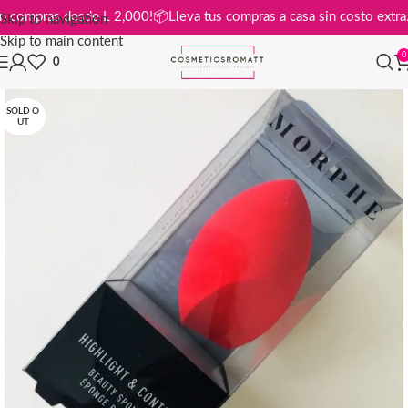
tis en compras desde L 2,000!
📦
Lleva tus compras a casa sin costo e
Skip to navigation
Skip to main content
0
0
SOLD O
UT