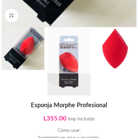
Click to enlarge
Esponja Morphe Profesional
L
355.00
Imp incluido
Cómo usar:
Sumérgela en agua y escúrrela.