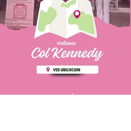
PÁGINAS DE
💄 Crear tu perfil, recibe un 10%
INTERÉS
de descuento en tu primera
compra.
POLÍTICA DE PRIVACIDAD
Es fácil, es rápido, es solo
POLÍTICA DE ENVIOS
para tí