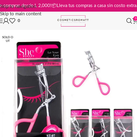
tis en compras desde L 2,000!
📦
Lleva tus compras a casa sin costo e
Skip to navigation
Skip to main content
0
0
SOLD O
UT