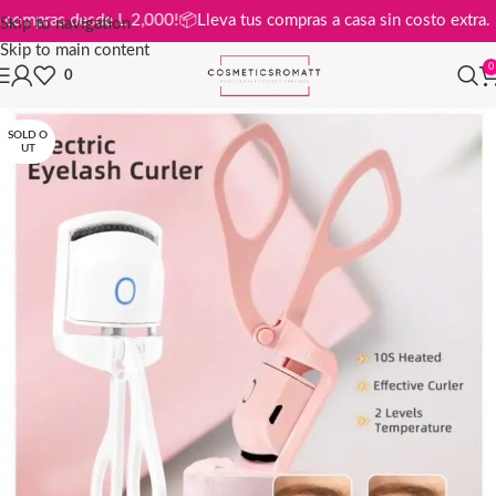
is en compras desde L 2,000!
📦
Lleva tus compras a casa sin costo ex
Skip to navigation
Skip to main content
0
0
SOLD O
UT