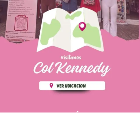
PÁGINAS DE
💄 Crear tu perfil, recibe un 10%
INTERÉS
de descuento en tu primera
compra.
POLÍTICA DE PRIVACIDAD