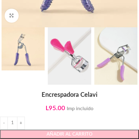
Click to enlarge
Encrespadora Celavi
L
95.00
Imp incluido
AÑADIR AL CARRITO