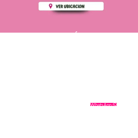
PÁGINAS DE
💄 Crear tu perfil, recibe un 10%
INTERÉS
de descuento en tu primera
compra.
POLÍTICA DE PRIVACIDAD
Es fácil, es rápido, es solo
POLÍTICA DE ENVIOS
para tí
TÉRMINOS Y CONDICIONES
✨
Recibe descuentos
exclusivos y sigue tus pedidos
CONTÁCTANOS
fácilmente.
WhatsApp
CREAR PERFIL
Powering by
SoporteWebs
Derechos Reservados
2025
Cosmetics Romatt
.