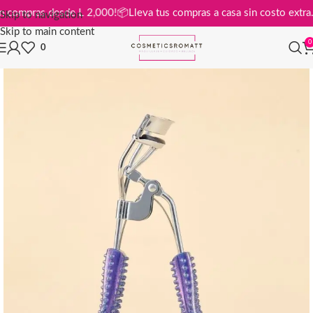
is en compras desde L 2,000!
📦
Lleva tus compras a casa sin costo ex
Skip to navigation
Skip to main content
0
0