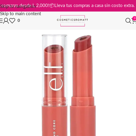
is en compras desde L 2,000!
📦
Lleva tus compras a casa sin costo ext
Skip to navigation
Skip to main content
0
0