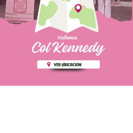
PÁGINAS DE
💄 Crear tu perfil, recibe un 10%
INTERÉS
de descuento en tu primera
compra.
POLÍTICA DE PRIVACIDAD
Es fácil, es rápido, es solo
POLÍTICA DE ENVIOS
para tí