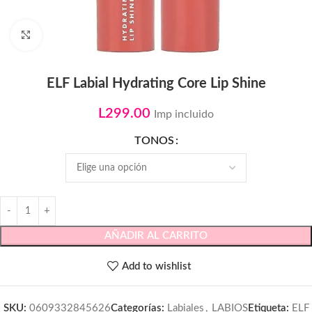
Click to enlarge
ELF Labial Hydrating Core Lip Shine
L
299.00
Imp incluido
TONOS
AÑADIR AL CARRITO
Add to wishlist
SKU:
0609332845626
Categorías:
Labiales
,
LABIOS
Etiqueta:
ELF