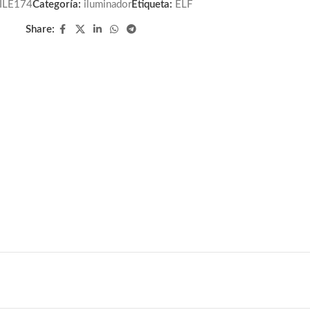
ILE174
Categoría:
iluminador
Etiqueta:
ELF
Share: