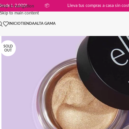
compras desde L 2,000!
📦
Lleva tus compras a casa 
Skip to navigation
Skip to main content
INICIO
TIENDA
ALTA GAMA
SOLD
OUT