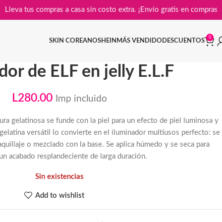
Lleva tus compras a casa sin costo extra. ¡Envío gratis en 
0
SKIN COREANO
SHEIN
MÁS VENDIDO
DESCUENTOS
dor de ELF en jelly E.L.F
L
280.00
Imp incluido
ra gelatinosa se funde con la piel para un efecto de piel luminosa y
gelatina versátil lo convierte en el iluminador multiusos perfecto: se
aquillaje o mezclado con la base. Se aplica húmedo y se seca para
un acabado resplandeciente de larga duración.
Sin existencias
Add to wishlist