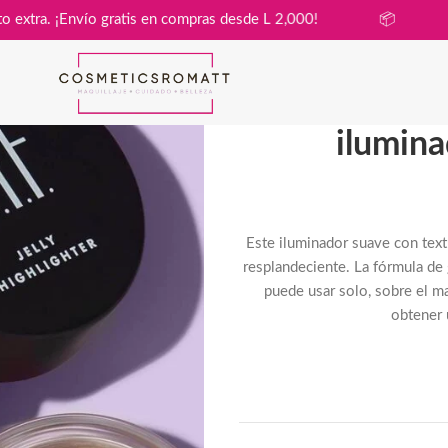
sin costo extra. ¡Envío gratis en compras desde L 2,000!
📦
ilumina
Este iluminador suave con textu
resplandeciente. La fórmula de 
puede usar solo, sobre el m
obtener 