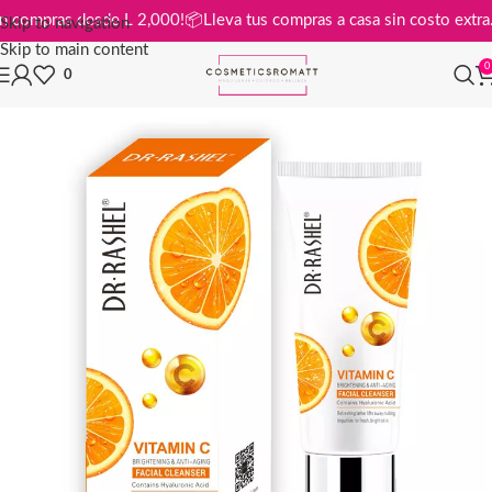
tis en compras desde L 2,000!
📦
Lleva tus compras a casa sin costo ex
Skip to navigation
Skip to main content
0
0