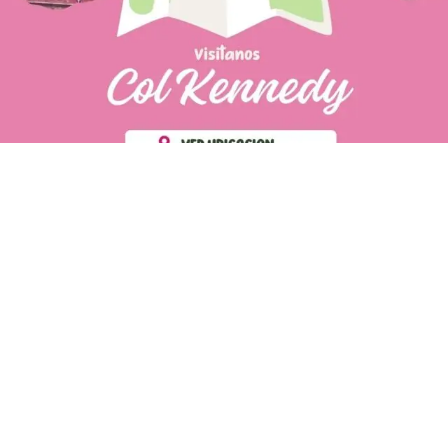
PÁGINAS DE
💄 Crear tu perfil, recibe un 10%
INTERÉS
de descuento en tu primera
compra.
POLÍTICA DE PRIVACIDAD
Es fácil, es rápido, es solo
POLÍTICA DE ENVIOS
para tí
TÉRMINOS Y CONDICIONES
✨
Recibe descuentos
exclusivos y sigue tus pedidos
CONTÁCTANOS
fácilmente.