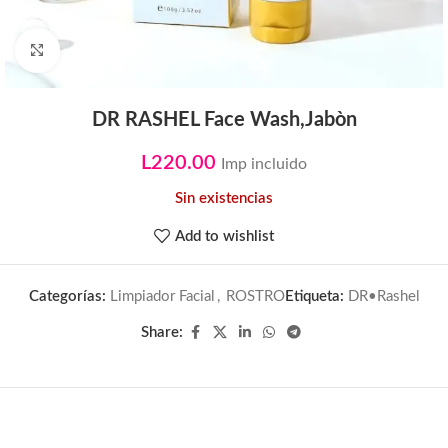
Click to enlarge
DR RASHEL Face Wash,Jabòn
L
220.00
Imp incluido
Sin existencias
Add to wishlist
Categorías:
Limpiador Facial
,
ROSTRO
Etiqueta:
DR•Rashel
Share: