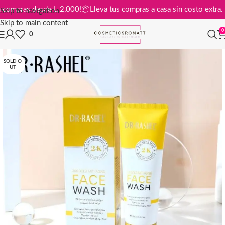
is en compras desde L 2,000!
📦
Lleva tus compras a casa sin costo ext
Skip to navigation
Skip to main content
0
0
SOLD O
UT