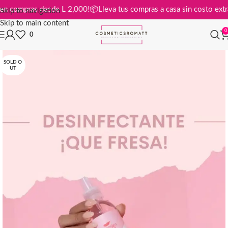
atis en compras desde L 2,000!
📦
Lleva tus compras a casa sin costo 
Skip to navigation
Skip to main content
0
0
SOLD O
UT