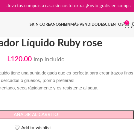

Lleva tus compras a casa sin costo extra. ¡Envío gratis en
0
SKIN COREANO
SHEIN
MÁS VENDIDO
DESCUENTOS
ador Líquido Ruby rose
L
120.00
Imp incluido
 líquido tiene una punta delgada que es perfecta para crear trazos finos
 delicados o gruesos, ¡como prefieras!
entado, seca rápidamente y es resistente al agua.
AÑADIR AL CARRITO
Add to wishlist