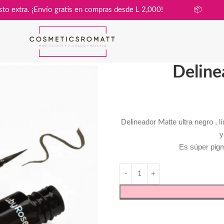
 sin costo extra. ¡Envío gratis en compras desde L 2,000!

Deline
Delineador
tte ultra negro ,
Ma
y
Es súper pigm