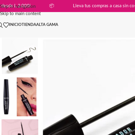
 compras desde L 2,000!
📦
Lleva tus compras a casa
Skip to navigation
Skip to main content
INICIO
TIENDA
ALTA GAMA